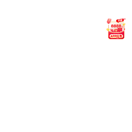
因此，在接下来的赛季中，各方都期待看到一个更加
成熟、稳定并充满自信心态下的乌尔比希，相信他会
为球队带来更大的贡献。
4、未来展望与期待
展望未来，如果能够得到主教练纳帅更多关注与指
导，相信会加速提升乌尔比希的发展。作为青年才
俊，他不仅具备争夺首发位置的实力，还有可能成为
国家队的一员，为国效力打下坚实基础。
同时，对于其他年轻球员来说，看到这样的榜样同样
激励着他们追求梦想。在这个过程中，通过竞争和合
作，共同促进彼此进步，将有助于整个队伍整体水平
提高。