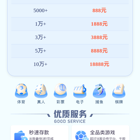
尔比希的成长历程、球队对他的期望以及未来展望四
个方面详细探讨这一话题。
1、马特乌斯对乌尔比希的赞誉
作为德国足球历史上最杰出的球员之一，马特乌斯对
年轻球员有着独到的见解。他在最近的一次采访中专
门提到了乌尔比希，称赞他的表现非常出色。马特乌
斯指出，尽管年龄尚轻，但乌尔比希在场上的沉着冷
静和果断决策让人印象深刻。
此外，马特乌斯还表示，乌尔比希在比赛中的反应速
度极快，对球场局势有着敏锐的洞察力，这使得他能
够及时做出正确判断。这种天赋和努力结合，使得他
成为球队不可或缺的一部分。