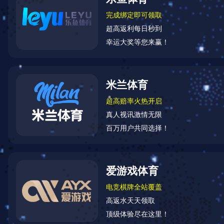
整。
4. 用
禁止用
5. 知
平台内
6. 服
若用户
7. 免
平台不