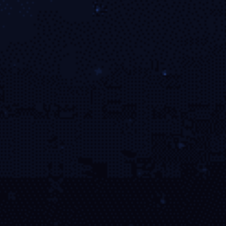
产品体验。
世界杯压球登录入口
世界杯压球登录入口官方网站【KY1.AC】官网认证:手机
版、app下载、登录入口、官方网站、网页版、平台、网
址、地址、注册、娱乐，世界杯压球登录入口(中国)官方网