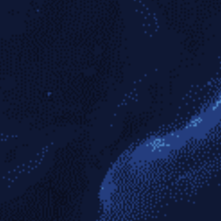
我们记录每次进步，只为更稳定的赛事观看与数据服务。