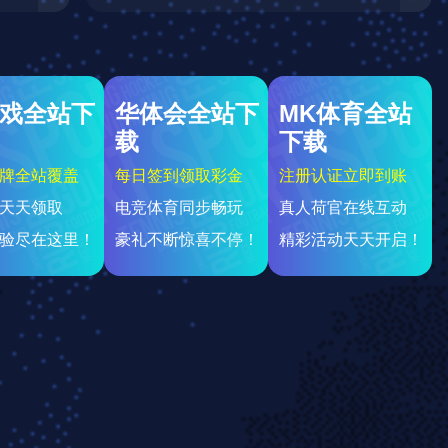
性与观赛体验。