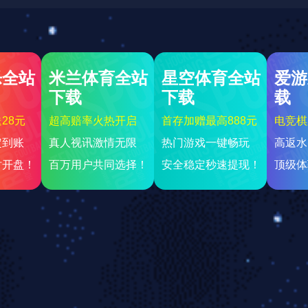
律适用
适用中华人民共和国法律，争议将提交至平台所在地法院依法处理。
系我们
疑问或建议，请联系邮箱：support@cebc4cwtest.com。
荣誉与成就
录入口 在多个国际赛事科技平台评比中脱颖而出，持续提升安全