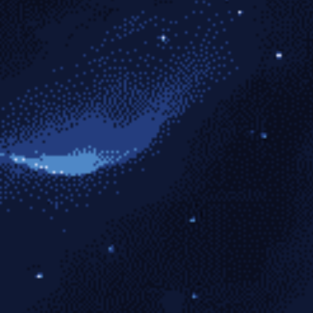
2023 年
2023年8月29日 · v5.2.7
新增热门话题聚合区。
直播性能进一步增强。
2023年1月15日 · v5.1.0
自动深色模式上线。
个性推荐模型优化。
2021 年
2021年7月28日 · v4.7.2