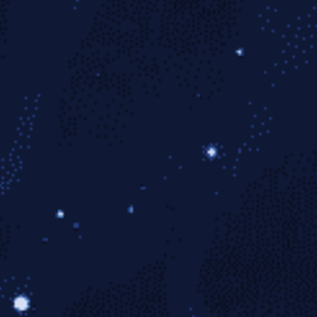
数据合规卓越平台
平台顺利通过 GDPR 与 ISO 多项认证，建立技术
安全新标准。
杯压球登录入口 · 版本更新历