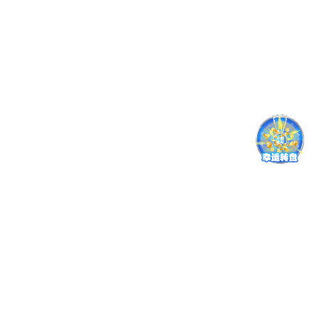
版本更新记录
点击查看每次更新的重点改动，世界杯压球登录入口将持续
优化用户体验。
v6.3.0 · 发布于 2025年10月
新增跨设备同步机制，收藏与偏好可随账号迁移。
推荐系统升级，结合用户习惯提供个性化赛事推荐。
新增教学视频栏目，涵盖常见赛制与操作流程，适合
世界杯压球官网_世界杯(中国)用户快速上手。
修复部分小屏机型按钮显示异常问题。