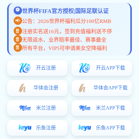
世界杯压球登录入口公司简介