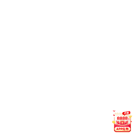
我们的品牌使命
作为综合性的世界杯压球登录入口平台，我们始终以科技驱
动、服务导向为核心，力求打造一个安全、稳定、可信赖的
体育数据与直播生态。
在推动行业标准提升的同时，世界杯压球官网_世界杯(中国)
积极拓展创新边界，以高效响应用户需求为目标，逐步形成
独有的技术优势与服务口碑。