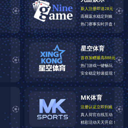
2026-05-26 21:35
68 次阅读
成为了媒体和球迷关注的焦点。在众多候选
引力，相较于波切蒂诺来说，他们似乎更符
面深入分析这一情况，包括教练风格、战术
纳格尔斯曼与卡里克更受青睐。