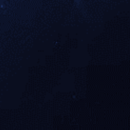
熟悉俱乐部运作机制的人来说，将给予球队
才华，也必将在未来书写属于自己的辉煌历
赛，但近年来未能获得任何主要荣誉，其成
力，使得许多支持者倾向于选择其他更具潜
人无疑更加具有吸引力。
步浮出水面，其中以纳格尔斯mann和卡
从各个方面来看，他们不仅拥有现代足球所
强的人际沟通技巧。结合这些因素，可以预
入新的生命活力。
球队面临的问题以及发展愿景。希望新主帅