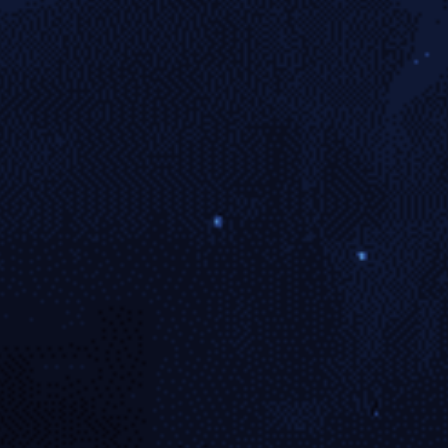
上一篇：
科纳特直言世界杯热门球队分析法…
热门推荐