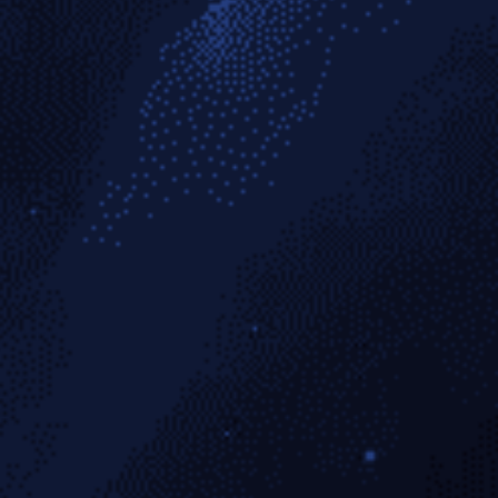
胜利，并成功传承了俱乐部文化。对于这样一位
更多稳定因素。而他若能得到机会去展现自己的
程。
相比之下，波切蒂诺尽管曾带领热刺闯入欧冠决
绩单无法为其赢得更多支持。由于缺乏足够说服
力的新帅人选。在历史成就这一方面，两位候选
总结：
综上所述，在当前情况下，曼联的新帅人选已经初
里克最受青睐，而波切蒂诺则显示出一定劣势。
需的灵活性，还有良好的团队管理能力，以及较
见，无论是谁最终接手，都将为这支传统豪门注
未来，无论选择哪位候选人，都需要考虑到当前