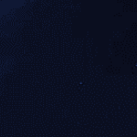
能够带领曼联走出困境，实现复兴目标，让红魔
彩瞬间!