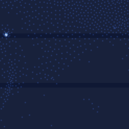
随着曼联近期战绩的起伏，球队新帅的人选再次
人中，纳格尔斯曼和卡里克逐渐显露出更大的吸
合球队的需求与未来发展方向。本文将从四个方
适应性、与球员关系以及历史成就，以探讨为何
1、教练风格对比