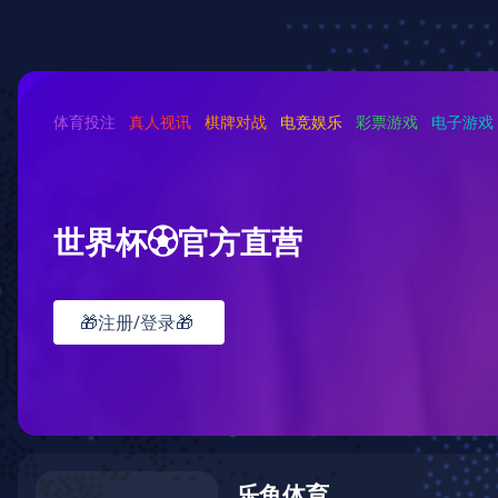
立即注册
世界杯压球登录入口
体育数据平台
世界杯压球登录入口 OFFICIAL WEBSITE
自2022年创立以来，
世界杯压球登录入口
致力于
欧洲杯、LPL在内的热门赛事直播与数据服务，
立即下载世界杯压球登录入口APP