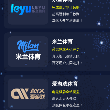
首页
/
体育热讯
/ 正文