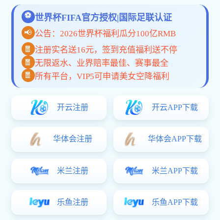
首页
/
体育热讯
/ 正文
2026-05-26 14:00
202 次阅读