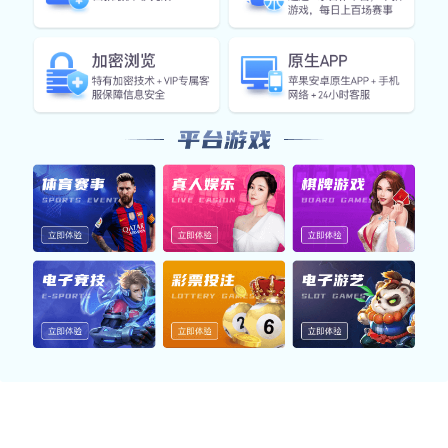
然而，仅仅依靠历史荣誉并不足以判断当前形势。在
过去几个赛季中，各支球队都有过起伏，因此需要结
合当下状态来综合分析。虽然历史成绩重要，但当今
阵容、战术执行能力以及球员心理素质同样不可忽
视。
2、球员状态与表现
当前球员状态是决定一支球队能否成功的重要因素。
法国队拥有一批世界顶级球员，包括姆巴佩和博格巴
等人，他们在俱乐部中的表现也相当出色。然而，伤
病问题一直困扰着一些关键球员，如果无法及时恢
复，将影响整体阵容的实力。此外，在大赛前期，如
何保持最佳竞技状态也是教练需要关注的问题。