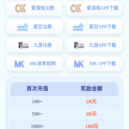
科纳特直言世界杯热门球队分析法国西班
牙巴西谁能夺冠
本篇文章将深入分析科纳特对世界杯热门球队法国、
西班牙和巴西的看法，探讨这三支球队在即将到来的
世界杯中谁有可能夺冠。首先，我们将从历史战绩、
球员状态、战术风格和团队凝聚力四个方面进行详细
剖析。通过对这些因素的综合评估，我们希望能够揭
示出哪支球队更具夺冠潜力，带给读者一个全面的理
解，并为接下来的比赛提供参考依据。