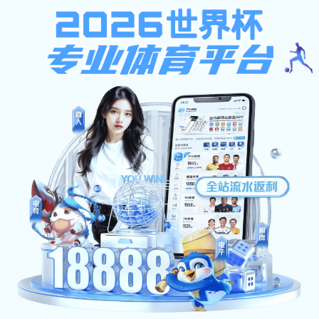
立即注册
世界杯压球登录入口
官
网 · 权威体育数据平台
世界杯压球登录入口 OFFICIAL WEBSITE
自2022年创立以来，
世界杯压球登录入口
致力于为用
户提供包括NBA、英超、欧洲杯、LPL在内的热门赛事
直播与数据服务，广受用户信赖。
立即下载世界杯压球登录入口APP