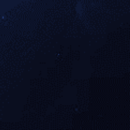
传播者。一旦出现不当行为，被曝光后的负
至联赛。因此，这种强大的舆论力量其实是
些人对于不实信息的不安和恐慌，因此保持
日渐凸显，但同时也必须伴随理性的判断与
考虑设立专门的平台，让大众参与到监督过
行业惩戒难以避免”的讨论揭示出当前体育
再到行业自律与社会反响，各个方面均显示
通过综合治理，不断完善相关制度，提高从
消除这一顽疾，为未来创造一个更加公正、