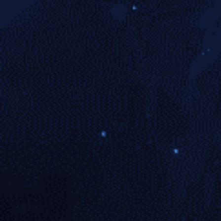
上一篇：
阿特金森谈哈登表现未叫暂停原因…
热门推荐