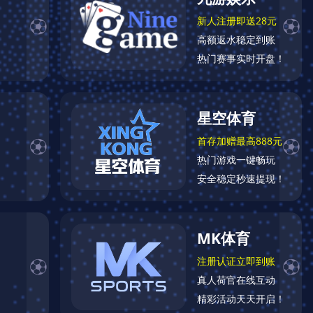
2026-06-09 13:10
33 次阅读
行业惩戒难以避免”这一主题进行深入探
的争议，尤其是在足球俱乐部中普遍存在的
行业造成的影响，包括法律后果、道德责
了行贿行为不仅是一种违法行为，更是对整
业规范和自律的重要性，以促进公平竞争和