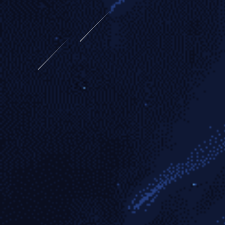
李璇谈俱乐部行贿操盘人虽
逃刑罚但行业惩戒难以避免