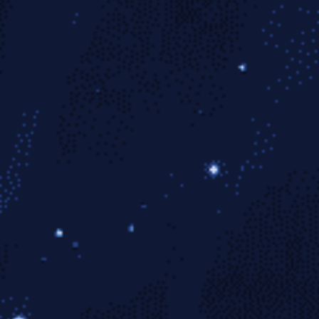
除了法律层面的考量，道德责任同样不可忽视。
都应当遵守一定的道德标准。然而，一旦出现行
业推向了信任危机之中。
这种道德沦丧使得许多本应受到尊重的人物形象
长，他们可能会认为走捷径是获得成功的一种方
因此，加强对从业人员道德教育显得尤为重要，
理规范来引导职业行为。
同时，行业组织也应该主动承担起相应的责任，
束，并设立举报机制，让每一个参与者都能意识
形象贡献力量。
3、行业自律与监管力度
为了遏制俱乐部中的行贿现象，提高整个行业的