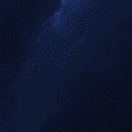
此外，在社交媒体时代，每个人都可以成为信息
面影响不仅限于当事人，还会波及到整个团队甚
一把双刃剑，它既可以促进正义，也可能导致一
理性很重要。
综上所述，舆论监督作为一种新兴力量，其作用
深思熟虑，以确保其积极效果最大化。此外，可
程中，共同为维护体育公平而努力。
总结：
总体而言，“李璇谈俱乐部行贿操盘人虽逃刑罚但
界存在的一系列问题。从法律后果到道德责任，
出这一问题严重影响着整个产业的发展。而只有
业者素养，以及强化舆论监督，我们才能够逐步