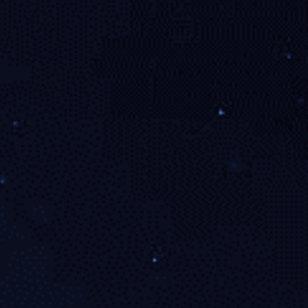
个参与者共同努力，无论是管理机构还是普
象，为真正热爱体育的人们创造一个良好的
更加精彩纷呈的竞技赛事！
下一篇：
托蒂幽默回应回归罗马计划明天铁