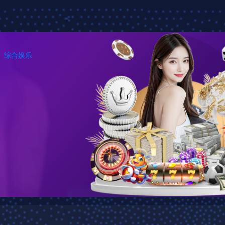
体育
下载App
公司简介
官网 · 权威
为用户提供包括NBA、英超、
广受用户信赖。