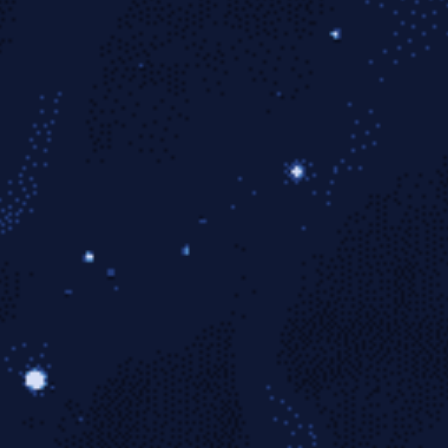
他根据对方特点制定出针对性的战术安排。例如
并有效限制英格兰前锋的活动空间，这样成功遏
与此同时，森保一也强调进攻端需要把握机会。
防线漏洞，多次创造出得分机会。他清楚地知道
速移动来撕开防线，这是他战术成功的重要体现
更值得一提的是，对于特殊情况下临场应变能力
生变化时，他能够迅速调整阵型和人员配置，以
球队交锋时显得尤为重要，为最终胜利提供了保
3、提升士气激励未来
击败英格兰队无疑极大提升了日本队全体成员士
升，更是一种心理上的巨大鼓舞。通过这样的大
对手，这份自信将成为他们今后征战国际赛场的