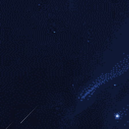
森保一自信满满称击败英格
兰提升士气未来对战任何对
手皆有胜算