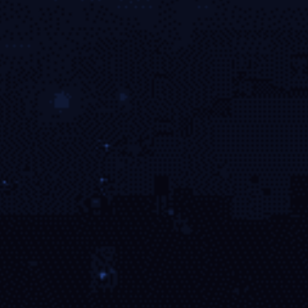
望瓜迪奥拉执
巴黎锋线引援目标锁定阿
恩里克自
克利乌舍
巴黎全城
2026-07-02
2026-06
联系我们
天津市和平区南京路149号
support@cebc4cwtest.com